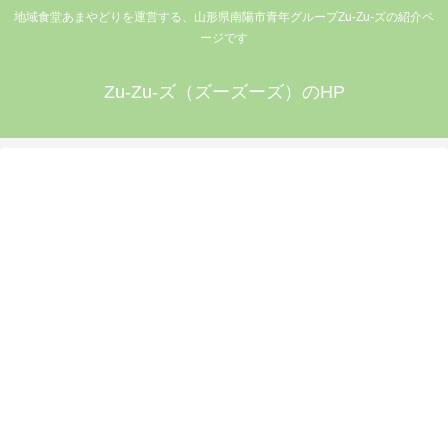
地域食堂あまやどりを運営する、山形県南陽市青年グループZu-Zu-ズの紹介ペ
ージです
Zu-Zu-ズ（ズーズーズ）のHP