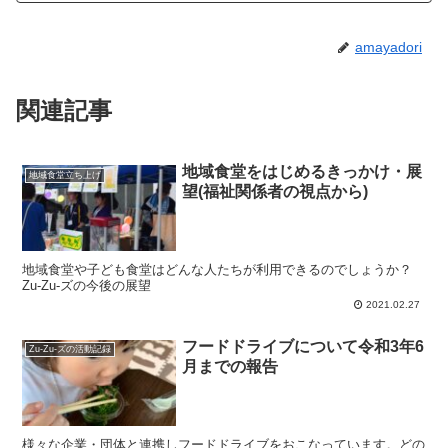
amayadori
関連記事
地域食堂をはじめるきっかけ・展
地域食堂立ち上げ
望(福祉関係者の視点から)
地域食堂や子ども食堂はどんな人たちが利用できるのでしょうか？
Zu-Zu-ズの今後の展望
2021.02.27
フードドライブについて令和3年6
Zu-Zu-ズの活動記録
月までの報告
様々な企業・団体と連携しフードドライブをおこなっています。どの