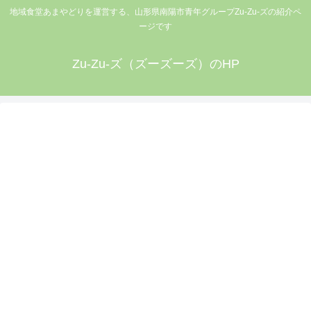
地域食堂あまやどりを運営する、山形県南陽市青年グループZu-Zu-ズの紹介ペ
ージです
Zu-Zu-ズ（ズーズーズ）のHP