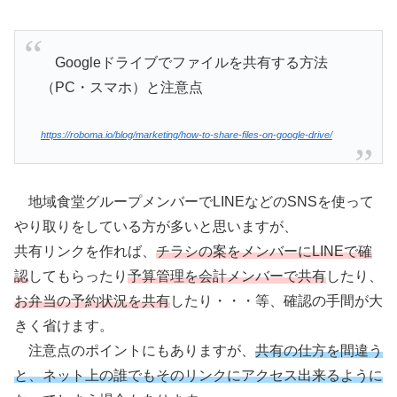
Googleドライブでファイルを共有する方法
（PC・スマホ）と注意点
https://roboma.io/blog/marketing/how-to-share-files-on-google-drive/
地域食堂グループメンバーでLINEなどのSNSを使って
やり取りをしている方が多いと思いますが、
共有リンクを作れば、
チラシの案をメンバーにLINEで確
認
してもらったり
予算管理を会計メンバーで共有
したり、
お弁当の予約状況を共有
したり・・・等、確認の手間が大
きく省けます。
注意点のポイントにもありますが、
共有の仕方を間違う
と、ネット上の誰でもそのリンクにアクセス出来るように