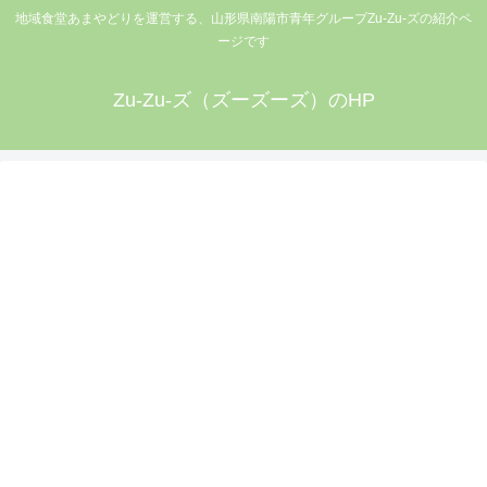
地域食堂あまやどりを運営する、山形県南陽市青年グループZu-Zu-ズの紹介ペ
ージです
Zu-Zu-ズ（ズーズーズ）のHP