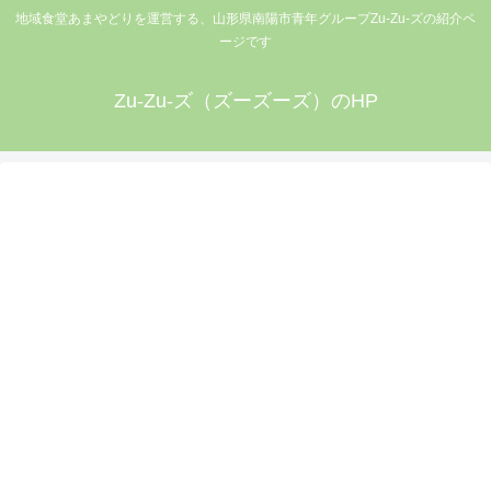
地域食堂あまやどりを運営する、山形県南陽市青年グループZu-Zu-ズの紹介ペ
ージです
Zu-Zu-ズ（ズーズーズ）のHP