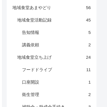
地域食堂あまやどり
56
地域食堂活動記録
45
告知情報
5
講義依頼
2
地域食堂立ち上げ
24
フードドライブ
11
口座開設
1
衛生管理
2
補助金・助成金手続き
3