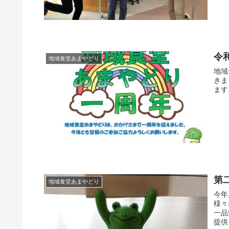
令
地域食堂あまやどり
地域
きま
ます
第
地域食堂あまやどり
今年
様々
一品
提供