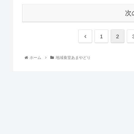
次
1
2
ホーム
地域食堂あまやどり