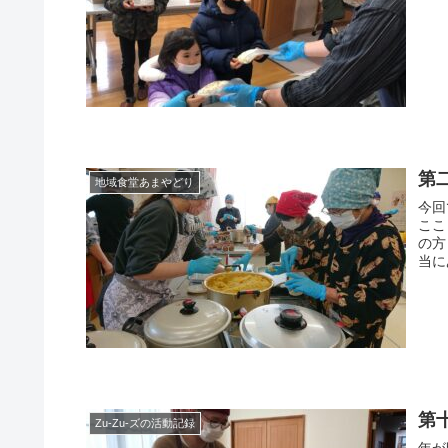
第
地域食堂あまやどり
今回
ここ
の方
当に
に寄
第
Zu-Zu-ズの活動記録
年が