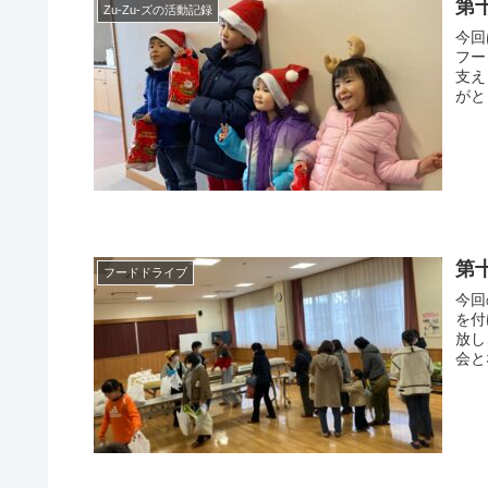
第
Zu-Zu-ズの活動記録
今回
フー
支え
がと
第
フードドライブ
今回
を付
放し
会と