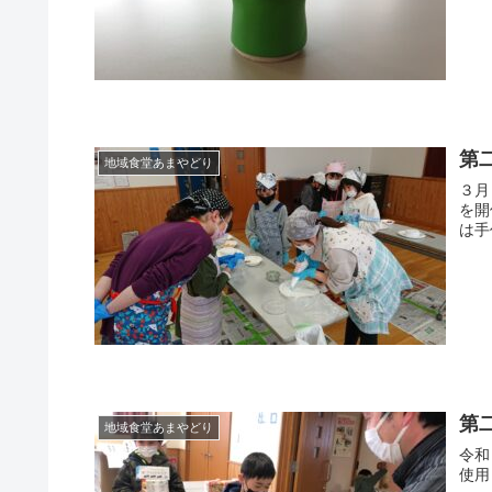
が、
環境
第
地域食堂あまやどり
３月
を開
は手
第
地域食堂あまやどり
令和
使用