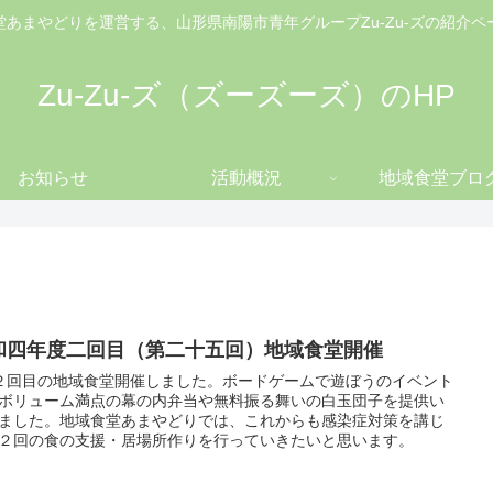
堂あまやどりを運営する、山形県南陽市青年グループZu-Zu-ズの紹介ペ
Zu-Zu-ズ（ズーズーズ）のHP
お知らせ
活動概況
地域食堂ブロ
和四年度二回目（第二十五回）地域食堂開催
２回目の地域食堂開催しました。ボードゲームで遊ぼうのイベント
ボリューム満点の幕の内弁当や無料振る舞いの白玉団子を提供い
ました。地域食堂あまやどりでは、これからも感染症対策を講じ
２回の食の支援・居場所作りを行っていきたいと思います。