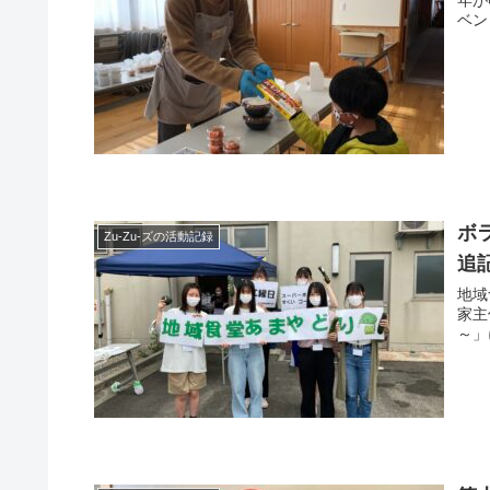
ベン
ボ
Zu-Zu-ズの活動記録
追記
地域
家主
～」