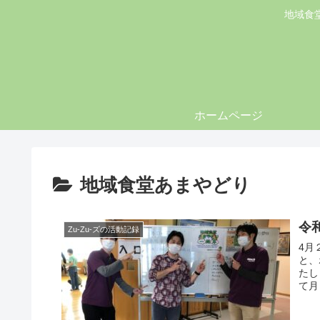
地域食
ホームページ
地域食堂あまやどり
令
Zu-Zu-ズの活動記録
4月
と、
たし
て月