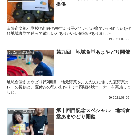
提供
南陽市梨郷小学校の担任の先生より子どもたちが育てたかぼちゃをぜ
ひ地域食堂で使って欲しいとありがたい依頼がありました
2021.07.25
第九回 地域食堂あまやどり開催
Zu-Zu-ズの活動記録
地域食堂あまやどり第9回目、地元野菜をふんだんに使った夏野菜カ
レーの提供と、夏休みの思い出作りミニ四駆体験コーナーを実施しま
した。
2021.08.09
第十回目記念スペシャル 地域食
Zu-Zu-ズの活動記録
堂あまやどり開催