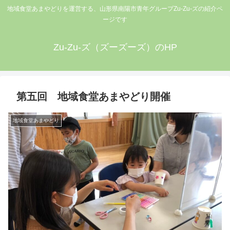
地域食堂あまやどりを運営する、山形県南陽市青年グループZu-Zu-ズの紹介ペ
ージです
Zu-Zu-ズ（ズーズーズ）のHP
第五回 地域食堂あまやどり開催
地域食堂あまやどり