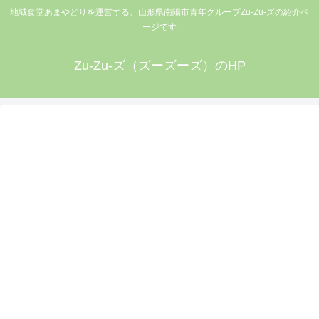
地域食堂あまやどりを運営する、山形県南陽市青年グループZu-Zu-ズの紹介ペ
ージです
Zu-Zu-ズ（ズーズーズ）のHP